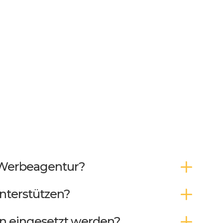
 Werbeagentur?
nterstützen?
n eingesetzt werden?